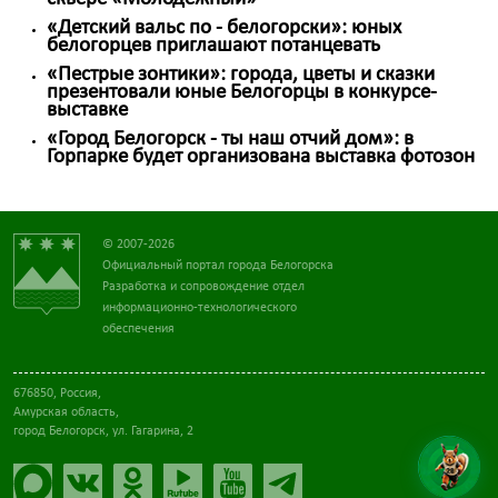
«Детский вальс по - белогорски»: юных
белогорцев приглашают потанцевать
«Пестрые зонтики»: города, цветы и сказки
презентовали юные Белогорцы в конкурсе-
выставке
«Город Белогорск - ты наш отчий дом»: в
Горпарке будет организована выставка фотозон
© 2007-2026
Официальный портал города Белогорска
Разработка и сопровождение отдел
информационно-технологического
обеспечения
676850, Россия,
Амурская область,
город Белогорск, ул. Гагарина, 2