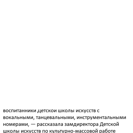
Праздничные мероприятия 1 июня прошли в
Белогорске. Площадками их проведения стали
Городской парк культуры и отдыха, учреждения
культуры. Праздник для детей провели также в
сквере «Молодежный». Здесь для жителей и гостей
микрорайона «База-57» выступили артисты Детской
школы искусств с концертно-развлекательной
программой «Навстречу солнцу, навстречу лету!», а
сотрудники Белогорского краеведческого музея
провели мастер-класс «Бабочка» и познавательный
час «А, ну-ка, угадай-ка» с викторинами и ребусами.
С творческими номерами на сцене выступили
воспитанники Детской школы искусств с
вокальными, танцевальными, инструментальными
номерами, — рассказала замдиректора Детской
школы искусств по культурно-массовой работе