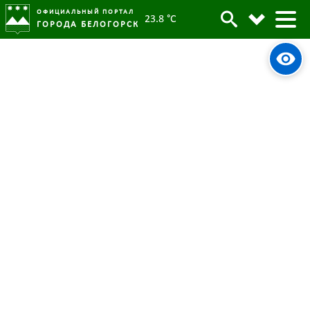
ОФИЦИАЛЬНЫЙ ПОРТАЛ
23.8 °C
ГОРОДА БЕЛОГОРСК
Праздник для детей Белогорска
Архив
состоялся в сквере
«Молодежный»
Родительская категория:
Новости
01 июня 2022
Опубликовано:
5222
Просмотров:
#tag
Культура
ГПКиО
Праздник