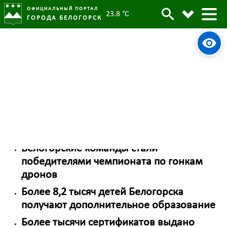
ОФИЦИАЛЬНЫЙ ПОРТАЛ
23.8 °C
ГОРОДА БЕЛОГОРСК
Допобразование
«Школа молодого лидера» Белогорска
учит личной эффективности и
управленческому мышлению
Авиамоделисты Белогорска взяли бронзу
за «дальность полета»
Белогорские команды стали
победителями чемпионата по гонкам
дронов
Более 8,2 тысяч детей Белогорска
получают дополнительное образование
Более тысячи сертификатов выдано