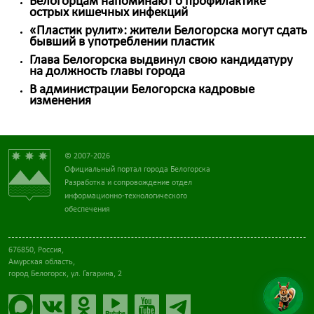
Белогорцам напоминают о профилактике
острых кишечных инфекций
«Пластик рулит»: жители Белогорска могут сдать
бывший в употреблении пластик
Глава Белогорска выдвинул свою кандидатуру
на должность главы города
В администрации Белогорска кадровые
изменения
© 2007-2026
Официальный портал города Белогорска
Разработка и сопровождение отдел
информационно-технологического
обеспечения
676850, Россия,
Амурская область,
город Белогорск, ул. Гагарина, 2