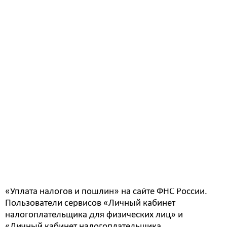
Налоговая инспекция напоминает о том, что 15
июля – последний день уплаты НДФЛ за 2023 год.
Речь идет о тех гражданах, кто был обязан
представить налоговую декларацию 3-НДФЛ за
2023 год до 2 мая 2024 года с исчисленной суммой
налога к уплате в ней. Кто обязан отчитаться о
доходах за 2023 год, можно узнать в специальном
разделе на сайте ФНС России.
— Оплатить налог можно и в течение всего дня 15
июля, — рассказала старший налоговый инспектор
территориального участка УФНС России по Амурской
области в Белогорске Ольга Жесткова. — Проще
всего это сделать с помощью электронного сервиса
«Уплата налогов и пошлин» на сайте ФНС России.
Пользователи сервисов «Личный кабинет
налогоплательщика для физических лиц» и
«Личный кабинет налогоплательщика