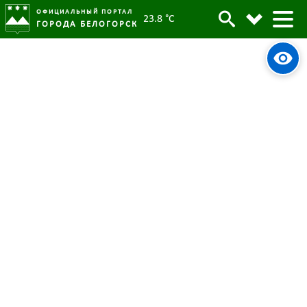
ОФИЦИАЛЬНЫЙ ПОРТАЛ
23.8 °C
ГОРОДА БЕЛОГОРСК
Налоговая инспекция Белогорска
напоминает о своевременной
уплате НДФЛ
12 июля 2024
Опубликовано:
2695
Просмотров:
#tag
Налоговая